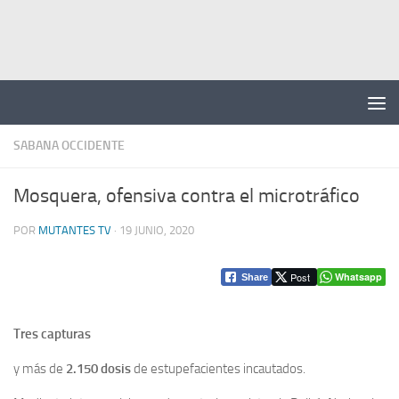
Saltar al contenido
SABANA OCCIDENTE
Mosquera, ofensiva contra el microtráfico
POR
MUTANTES TV
·
19 JUNIO, 2020
Post
Whatsapp
Share
Tres capturas
y más de
2.150 dosis
de estupefacientes incautados.