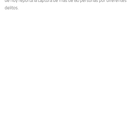
de hoy reporta la captura de más de 80 personas por diferentes
delitos.