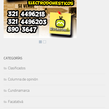
CATEGORÍAS
Clasificados
Columna de opinión
Cundinamarca
Facatativá