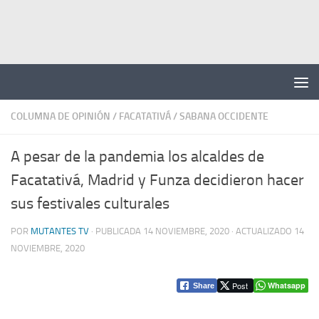
Saltar al contenido
COLUMNA DE OPINIÓN
/
FACATATIVÁ
/
SABANA OCCIDENTE
A pesar de la pandemia los alcaldes de
Facatativá, Madrid y Funza decidieron hacer
sus festivales culturales
POR
MUTANTES TV
· PUBLICADA
14 NOVIEMBRE, 2020
· ACTUALIZADO
14
NOVIEMBRE, 2020
Post
Whatsapp
Share