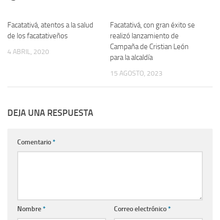
Facatativá, atentos a la salud
Facatativá, con gran éxito se
de los facatativeños
realizó lanzamiento de
Campaña de Cristian León
4 ABRIL, 2020
para la alcaldía
15 AGOSTO, 2023
DEJA UNA RESPUESTA
Comentario
*
Nombre
*
Correo electrónico
*