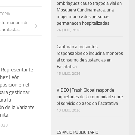
embriaguez causó tragedia vial en
Mosquera Cundinamarca: una
STORIA
mujer murió y dos personas
sformación» de
permanecen hospitalizadas
as protestas
24 JULIO, 2026
Capturan a presuntos
responsables de inducir a menores
al consumo de sustancias en
Facatativá
, Representante
15 JULIO, 2026
chez León
posición en el
VIDEO | Trash Global responde
ara gestionar
inquietudes de la comunidad sobre
ara la
el servicio de aseo en Facatativá
ón de la Variante
13 JULIO, 2026
nita
2023
ESPACIO PUBLICITARIO