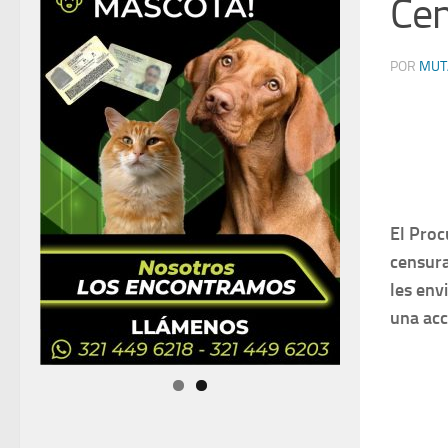
Ce
POR
MUT
El Proc
censura
les env
una acc