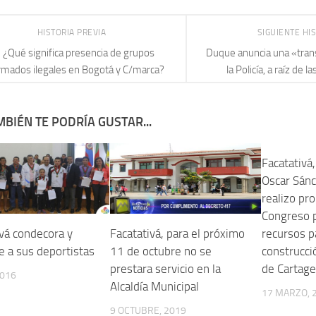
HISTORIA PREVIA
SIGUIENTE HI
¿Qué significa presencia de grupos
Duque anuncia una «tran
rmados ilegales en Bogotá y C/marca?
la Policía, a raíz de l
BIÉN TE PODRÍA GUSTAR...
Facatativá
Oscar Sán
realizo pro
Congreso p
recursos p
ivá condecora y
Facatativá, para el próximo
construcci
e a sus deportistas
11 de octubre no se
de Cartage
prestara servicio en la
2016
Alcaldía Municipal
17 MARZO, 
9 OCTUBRE, 2019