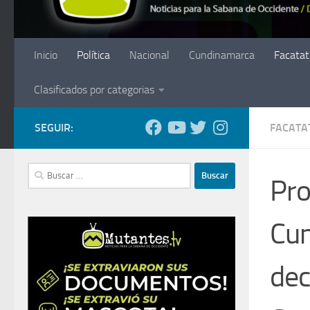
Inicio
Política
Nacional
Cundinamarca
Facatat
Clasificados por categorias
SEGUIR:
FACATA
Buscar:
Pro
Cun
dec