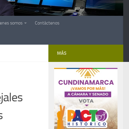
ienes somos
Contáctenos
MÁS
jales
s