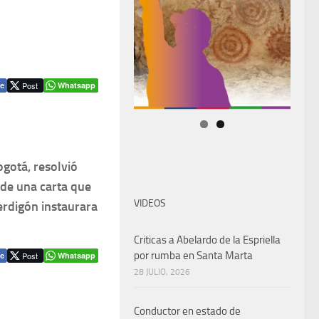
Post
Whatsapp
e
ogotá, resolvió
 de una carta que
VIDEOS
erdigón instaurara
Criticas a Abelardo de la Espriella
por rumba en Santa Marta
Post
Whatsapp
e
28 JULIO, 2026
Conductor en estado de