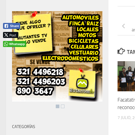
Share
a
Post
Whatsapp
TAM
Facatat
reconoc
7 JULIO, 
CATEGORÍAS