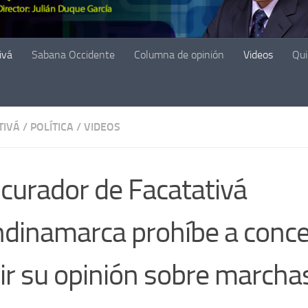
ivá
Sabana Occidente
Columna de opinión
Videos
Qu
TIVÁ
/
POLÍTICA
/
VIDEOS
curador de Facatativá
dinamarca prohíbe a conce
ir su opinión sobre marcha