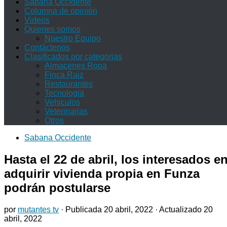
Sabana Occidente
Columna de opinión
Videos
Quienes somos
Nuestro Equipo
Contáctenos
Clasificados por categorias
Almacenes Ropa
Finca Raiz
Restaurantes
Tecnologia
Vehiculos
Veterinarias
Otros
Sabana Occidente
Hasta el 22 de abril, los interesados e
adquirir vivienda propia en Funza
podrán postularse
por
mutantes tv
· Publicada
20 abril, 2022
· Actualizado
20
abril, 2022