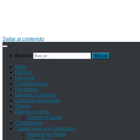
Saltar al contenido
Buscar:
Inicio
Política
Nacional
Cundinamarca
Facatativá
Sabana Occidente
Columna de opinión
Videos
Quienes somos
Nuestro Equipo
Contáctenos
Clasificados por categorias
Almacenes Ropa
Finca Raiz