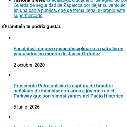
Historia previa
Facatativá, ciudadano fue agredido po
Guarda de seguridad de Zapatoca por dejar su vehículo
en una bahía publica, que de forma ilegal expropio este
supermercado
También te podría gustar...
Facatativá, empezó juicio disciplinario a patrulleros
vinculados en muerte de Javier Ordóñez
2 octubre, 2020
Presidente Petro solicita la captura de hombre
señalado de intimidar con arma a jóvenes en el
Parkway que son simpatizantes del Pacto Histórico
5 junio, 2026