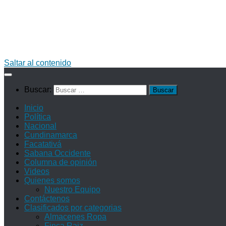
Saltar al contenido
Buscar:
Inicio
Política
Nacional
Cundinamarca
Facatativá
Sabana Occidente
Columna de opinión
Videos
Quienes somos
Nuestro Equipo
Contáctenos
Clasificados por categorias
Almacenes Ropa
Finca Raiz