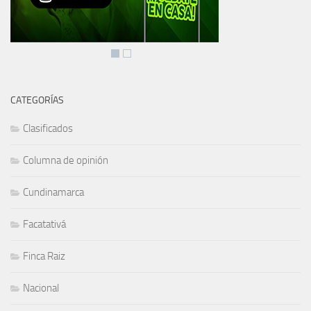
CATEGORÍAS
Clasificados
Columna de opinión
Cundinamarca
Facatativá
Finca Raiz
Nacional