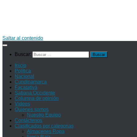
Saltar al contenido
Buscar:
Inicio
Política
Nacional
Cundinamarca
Facatativá
Sabana Occidente
Columna de opinión
Videos
Quienes somos
Nuestro Equipo
Contáctenos
Clasificados por categorias
Almacenes Ropa
Finca Raiz