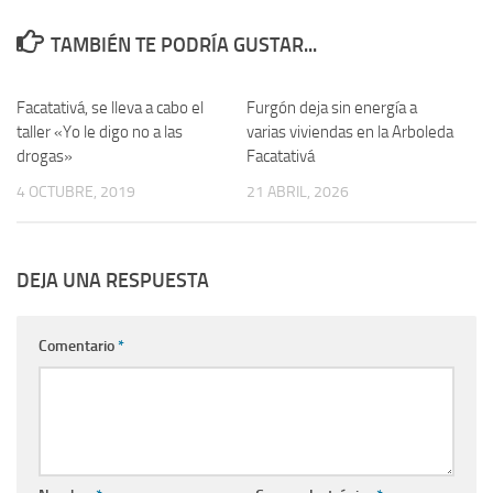
TAMBIÉN TE PODRÍA GUSTAR...
Facatativá, se lleva a cabo el
Furgón deja sin energía a
taller «Yo le digo no a las
varias viviendas en la Arboleda
drogas»
Facatativá
4 OCTUBRE, 2019
21 ABRIL, 2026
DEJA UNA RESPUESTA
Comentario
*