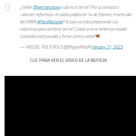
¿Señor
@petrogustavo
cuál es el terror? Por q convoca a
«discutir reformas» en plaza pública el 14 de febrero, mismo día
del GRAN
#ParoNacional
? A caso ya está preparando sus
colectivos para sembrar terror? ¡Sepa q no le tenemos miedo!
Colombia está parada y firme contra usted
— MIGUEL POLO POLO (@MiguelPoloP)
January 21, 2023
CLIC PARA VER EL VIDEO DE LA NOTICIA