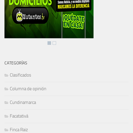
CATEGORÍAS
Clasificados
Columna de opinión
Cundinamarca
Facatativá
Finca Raiz