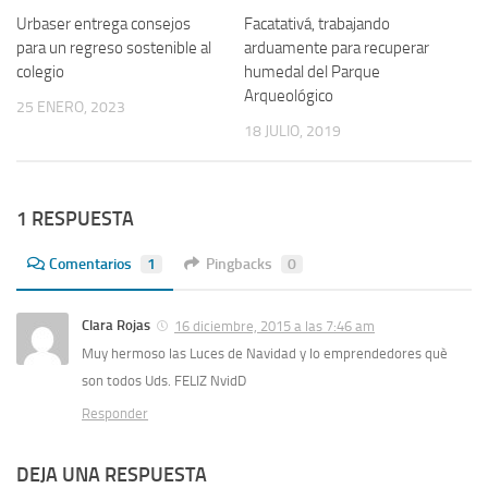
Urbaser entrega consejos
Facatativá, trabajando
para un regreso sostenible al
arduamente para recuperar
colegio
humedal del Parque
Arqueológico
25 ENERO, 2023
18 JULIO, 2019
1 RESPUESTA
Comentarios
1
Pingbacks
0
Clara Rojas
16 diciembre, 2015 a las 7:46 am
Muy hermoso las Luces de Navidad y lo emprendedores què
son todos Uds. FELIZ NvidD
Responder
DEJA UNA RESPUESTA