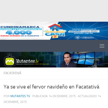
Saltar al contenido
FACATATIVÁ
Ya se vive el fervor navideño en Facatativá
POR
MUTANTES TV
· PUBLICADA
14 DICIEMBRE, 2015
· ACTUALIZADO
14
DICIEMBRE, 2015