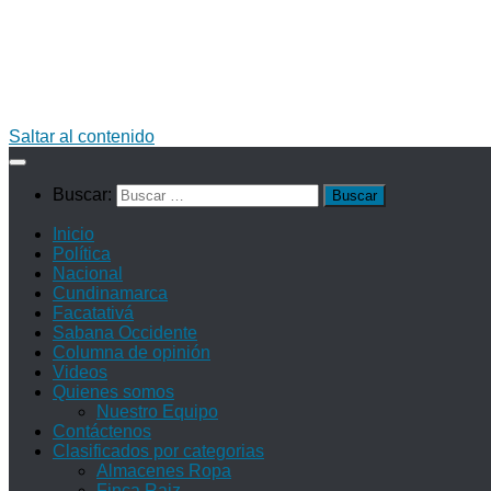
Saltar al contenido
Buscar:
Inicio
Política
Nacional
Cundinamarca
Facatativá
Sabana Occidente
Columna de opinión
Videos
Quienes somos
Nuestro Equipo
Contáctenos
Clasificados por categorias
Almacenes Ropa
Finca Raiz