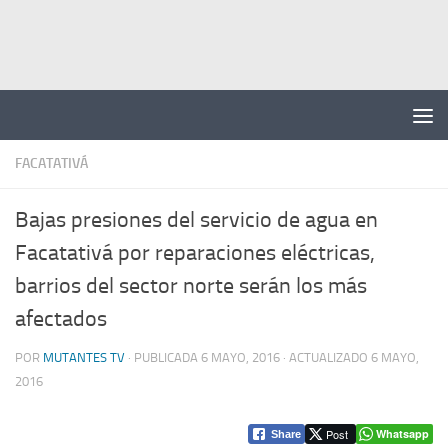
Saltar al contenido
FACATATIVÁ
Bajas presiones del servicio de agua en
Facatativá por reparaciones eléctricas,
barrios del sector norte serán los más
afectados
POR
MUTANTES TV
· PUBLICADA
6 MAYO, 2016
· ACTUALIZADO
6 MAYO,
2016
Post
Whatsapp
Share