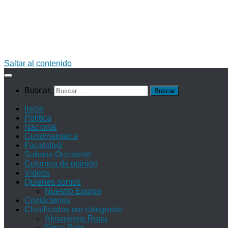
Saltar al contenido
Buscar:
Inicio
Política
Nacional
Cundinamarca
Facatativá
Sabana Occidente
Columna de opinión
Videos
Quienes somos
Nuestro Equipo
Contáctenos
Clasificados por categorias
Almacenes Ropa
Finca Raiz