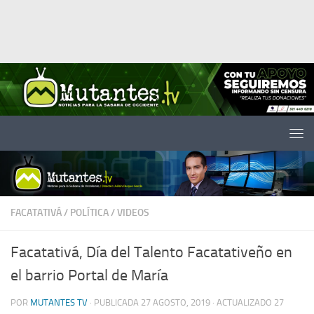
Saltar al contenido
FACATATIVÁ
/
POLÍTICA
/
VIDEOS
Facatativá, Día del Talento Facatativeño en
el barrio Portal de María
POR
MUTANTES TV
· PUBLICADA
27 AGOSTO, 2019
· ACTUALIZADO
27