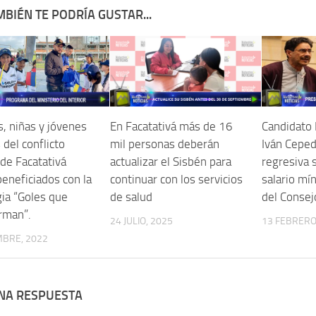
BIÉN TE PODRÍA GUSTAR...
, niñas y jóvenes
En Facatativá más de 16
Candidato 
 del conflicto
mil personas deberán
Iván Ceped
de Facatativá
actualizar el Sisbén para
regresiva 
eneficiados con la
continuar con los servicios
salario mí
gia “Goles que
de salud
del Consej
rman”.
24 JULIO, 2025
13 FEBRERO
MBRE, 2022
UNA RESPUESTA