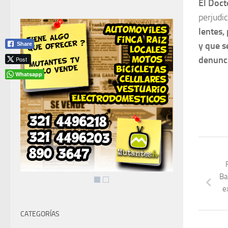
El Doct
perjudi
lentes,
y que s
Share
denunci
Post
Whatsapp
Ba
e
CATEGORÍAS