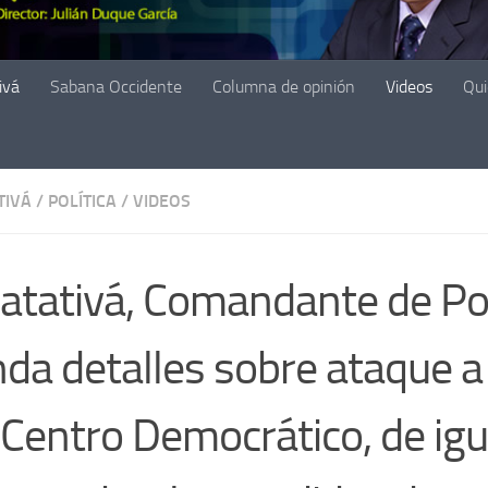
ivá
Sabana Occidente
Columna de opinión
Videos
Qu
TIVÁ
/
POLÍTICA
/
VIDEOS
atativá, Comandante de Pol
nda detalles sobre ataque a
 Centro Democrático, de igu