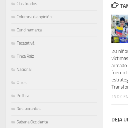
Clasificados
TAM
Columna de opinión
Cundinamarca
Facatativá
20 niños
Finca Raiz
víctimas
armado 
Nacional
fueron b
estrate
Otros
Transfo
Política
13 DICIE
Restaurantes
DEJA 
Sabana Occidente