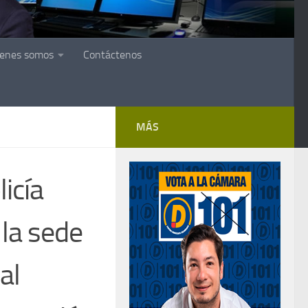
ienes somos
Contáctenos
MÁS
icía
 la sede
al