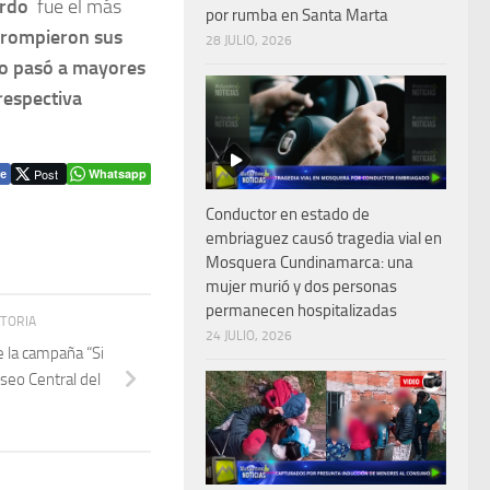
ardo
fue el más
por rumba en Santa Marta
e rompieron sus
28 JULIO, 2026
 no pasó a mayores
respectiva
Post
Whatsapp
e
Conductor en estado de
embriaguez causó tragedia vial en
Mosquera Cundinamarca: una
mujer murió y dos personas
permanecen hospitalizadas
STORIA
24 JULIO, 2026
de la campaña “Si
iseo Central del