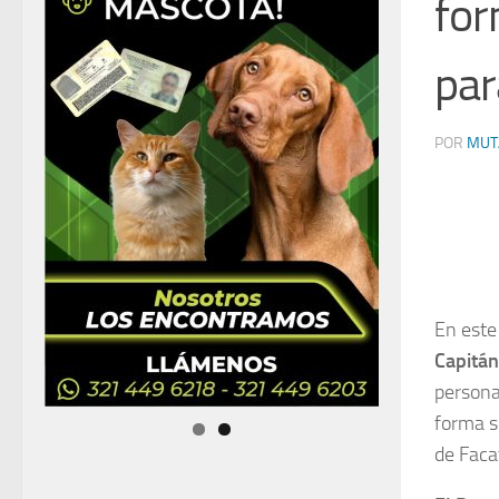
for
par
POR
MUT
En este
Capitán
persona
forma s
de Faca