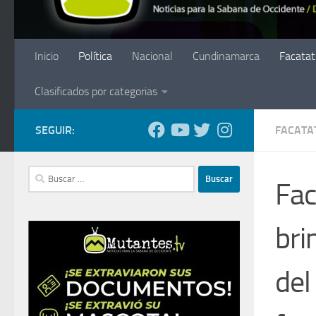
Inicio
Política
Nacional
Cundinamarca
Facatat
Clasificados por categorias
SEGUIR:
FACATA
Buscar:
Fac
bri
del