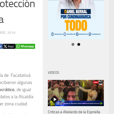
otección
a
BRE, 2019
Post
Whatsapp
e
VIDEOS
ía de Facatativá
ecibieron algunas
ocrático
, de igual
atos a la Alcaldía
er zona ciudad.
Criticas a Abelardo de la Espriella