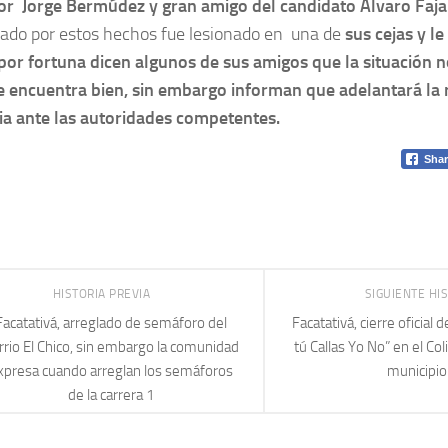
or Jorge Bermúdez y gran amigo del candidato Álvaro Faj
cado por estos hechos fue lesionado en una de
sus cejas y l
 por fortuna dicen algunos de sus amigos que la situación
e encuentra bien, sin embargo informan que adelantará la 
a ante las autoridades competentes.
Shar
HISTORIA PREVIA
SIGUIENTE HI
Facatativá, arreglado de semáforo del
Facatativá, cierre oficial 
rrio El Chico, sin embargo la comunidad
tú Callas Yo No” en el Col
xpresa cuando arreglan los semáforos
municipio
de la carrera 1