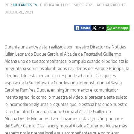
POR
MUTANTES TV
· PUBLICADA
11 DICIEMBRE, 2021
· ACTUALIZADO
12
DICIEMBRE, 2021
Post
Whatsapp
Share
Durante una entrevista realizada por nuestro Director de Noticias
Julián Leonardo Duque García al Alcalde de Facatativá Guillermo
Aldana uno de sus acompañantes lo empujo cuando el periodista le
preguntaba sobre los alumbrados navideños del Parque Principal, la
identidad de esta persona corresponde a Camilo Días que es
esposo de la Secretaria de Coordinación Interinstitucional Sayda
Carolina Ramírez Duque, en ningún momento el comunicador
intento agredirlo como lo muestra el video, al parecer a este sujeto
le incomodaron algunas preguntas que le estaba haciendo nuestro
Director Julián Leonardo Duque García al Alcalde Guillermo
Aldana.
Desde Mutantes Tv rechazamos esta agresión por parte
del Señor Camilo Díaz; le exigimos al Alcalde Guillermo Aldana más
respeto por la prensa local y sus acompañantes que no toleran